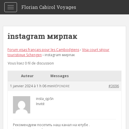
S
Florian Cabirol Voyages
TOGGLE NAVIGATION
k
i
p
t
instagram мирпак
o
m
a
Forum visas français pour les Cambodgiens
›
Visa court séjour
touristique Schengen
›
instagram мирпак
i
n
Vous lisez 0 fil de discussion
c
o
Auteur
Messages
n
1 janvier 2024 à 1 h 06 min
#3696
RÉPONDRE
t
e
insta_qpSn
n
Invité
t
Рекомендуем посетить наш канал на ютубе .